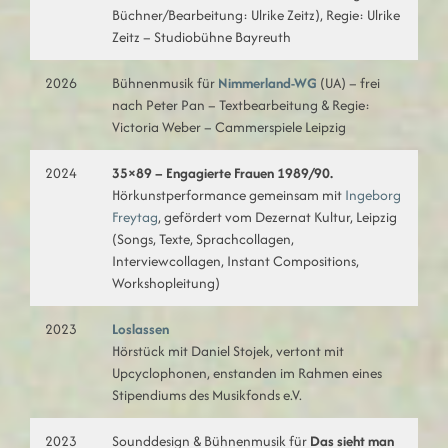
Büchner/Bearbeitung: Ulrike Zeitz), Regie: Ulrike
Zeitz – Studiobühne Bayreuth
2026
Bühnenmusik für
Nimmerland-WG
(UA) – frei
nach Peter Pan – Textbearbeitung & Regie:
Victoria Weber – Cammerspiele Leipzig
2024
35×89 – Engagierte Frauen 1989/90.
Hörkunstperformance gemeinsam mit
Ingeborg
Freytag
, gefördert vom Dezernat Kultur, Leipzig
(Songs, Texte, Sprachcollagen,
Interviewcollagen, Instant Compositions,
Workshopleitung)
2023
Loslassen
Hörstück mit Daniel Stojek, vertont mit
Upcyclophonen, enstanden im Rahmen eines
Stipendiums des Musikfonds e.V.
2023
Sounddesign & Bühnenmusik für
Das sieht man