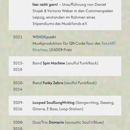
hier nicht gern!
– Uraufführung von Daniel
Stojek & Victoria Weber in den Cammerspielen
Leipzig, enstanden im Rahmen eines
Stipendiums des Musikfonds e.V.
2021
WENDEpunkt
Musikproduktion für QR-Code-Tour des
TanzART
Kirschau
, LEADER-Preis
2015-
Band
Spin Machine
(soulful FunkRock)
2018
2010-
Band
Funky Zebra
(soulful FunkRock)
2014
2009-
Looped SoulSongWriting
(Songwriting, Gesang,
2016
Gitarre, E-Bass, Loop-Station)
2008-
Duo/Trio
Damario
(acoustic Soul’n’Blues)
2018