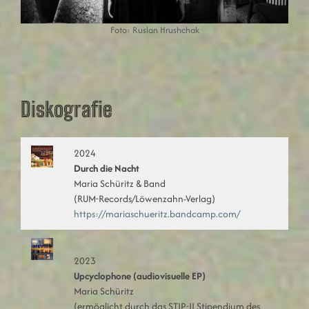
Foto: Ruslan Hrushchak
Diskografie
2024
Durch die Nacht
Maria Schüritz & Band
(RUM-Records/Löwenzahn-Verlag)
https://mariaschueritz.bandcamp.com/
2023
Upcyclophone (audiovisuelle EP)
Maria Schüritz
(ermöglicht durch das STIP-II Stipendium des