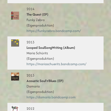
2014
The Quest (EP)
Funky Zebra
(Eigenproduktion)
https://funkyzebra.bandcamp.com/
2013
Looped SoulSongWriting (Album)
Maria Schüritz
(Eigenproduktion)
https://mariaschueritz.bandcamp.com/
2013
Acoustic Soul’n’Blues (EP)
Damario
(Eigenproduktion)
https://damario.bandcamp.com
2012