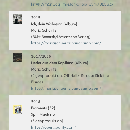
list=PL9m6nGaq_mreJqh-a_pjpTCyHr70ECu3x
2019
Ich, dein Wahnsinn (Album)
Maria Schüritz
(RUM-Records/Löwenzahn-Verlag)
https://mariaschueritz.bandcamp.com/
2017/2018
Lieder aus dem Kopfkino (Album)
Maria Schüritz
(Eigenproduktion, Offizielles Release Kick the
Flame)
https://mariaschueritz.bandcamp.com/
2018
Framents (EP)
Spin Machine
(Eigenproduktion)
https://open.spotify.com/