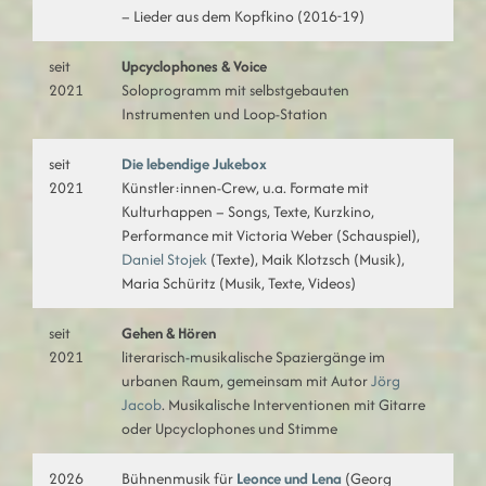
– Lieder aus dem Kopfkino (2016-19)
seit
Upcyclophones & Voice
2021
Soloprogramm mit selbstgebauten
Instrumenten und Loop-Station
seit
Die lebendige Jukebox
2021
Künstler:innen-Crew, u.a. Formate mit
Kulturhappen – Songs, Texte, Kurzkino,
Performance mit Victoria Weber (Schauspiel),
Daniel Stojek
(Texte), Maik Klotzsch (Musik),
Maria Schüritz (Musik, Texte, Videos)
seit
Gehen &
Hören
2021
literarisch-musikalische Spaziergänge im
urbanen Raum, gemeinsam mit Autor
Jörg
Jacob
. Musikalische Interventionen mit Gitarre
oder Upcyclophones und Stimme
2026
Bühnenmusik für
Leonce und Lena
(Georg