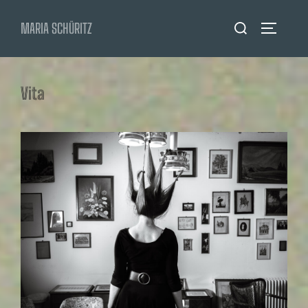
Zum
Suchen
MARIA SCHÜRITZ
Inhalt
SEITENL
nach:
springen
Vita