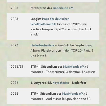
2023
Förderpreis des
Liederleute e.V.
2023
Longlist
Preis der deutschen
Schallplattenkritik
Jahrespreis 2023 und
Vierteljahrespreis 2/2023: Album „Der Lack
ist ab“
2023
Liederbestenliste
– Persönliche Empfehlung
Album, Platzierungen in den TOP 10: Platz 3
und Platz 8
2022/23
STIP-III Stipendium des
Musikfonds e.V.
(6
Monate) – Theatermusik & Hörstück Loslassen
2022
1. Jurypreis 25.
Hoyschecke
– Liederfest
2022
STIP-II Stipendium des
Musikfonds e.V.
(6
Monate) – Audiovisuelle Upcyclophone-EP