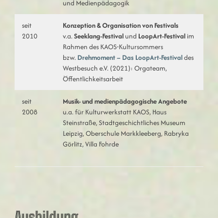
und Medienpädagogik
seit
Konzeption & Organisation von Festivals
2010
v.a.
Seeklang-Festival
und
LoopArt-Festival
im
Rahmen des KAOS-Kultursommers
bzw.
Drehmoment – Das LoopArt-Festival
des
Westbesuch e.V. (2021): Orgateam,
Öffentlichkeitsarbeit
seit
Musik- und medienpädagogische Angebote
2008
u.a. für Kulturwerkstatt KAOS, Haus
Steinstraße, Stadtgeschichtliches Museum
Leipzig, Oberschule Markkleeberg, Rabryka
Görlitz, Villa Fohrde
Ausbildung