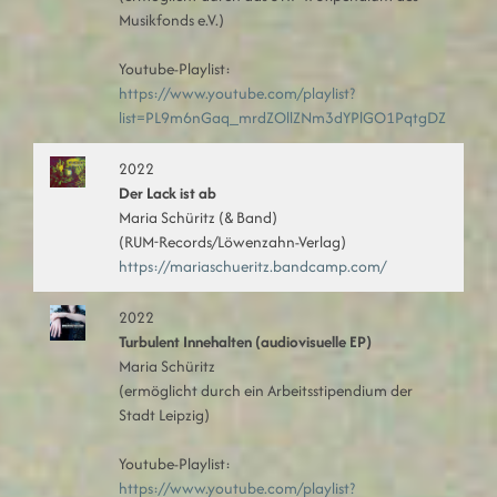
Musikfonds e.V.)
Youtube-Playlist:
https://www.youtube.com/playlist?
list=PL9m6nGaq_mrdZOllZNm3dYPlGO1PqtgDZ
2022
Der Lack ist ab
Maria Schüritz (& Band)
(RUM-Records/Löwenzahn-Verlag)
https://mariaschueritz.bandcamp.com/
2022
Turbulent Innehalten (audiovisuelle EP)
Maria Schüritz
(ermöglicht durch ein Arbeitsstipendium der
Stadt Leipzig)
Youtube-Playlist:
https://www.youtube.com/playlist?