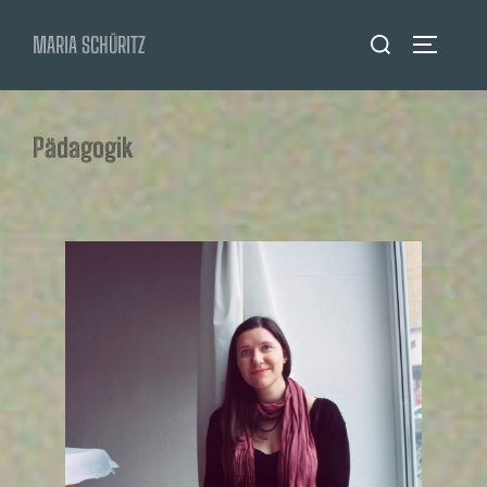
Zum
Suchen
MARIA SCHÜRITZ
Inhalt
SEITENL
nach:
springen
Pädagogik