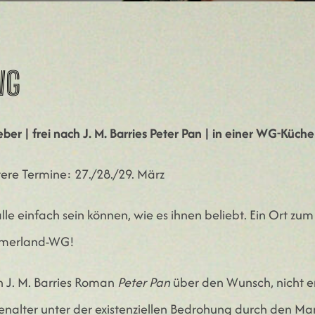
WG
ber | frei nach J. M. Barries Peter Pan | in einer WG-Küch
ere Termine: 27./28./29. März
lle einfach sein können, wie es ihnen beliebt. Ein Ort 
mmerland-WG!
h J. M. Barries Roman
Peter Pan
über den Wunsch, nicht 
alter unter der existenziellen Bedrohung durch den M