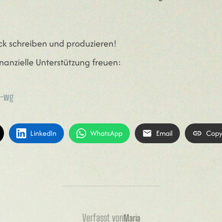
ück schreiben und produzieren!
nanzielle Unterstützung freuen:
d-wg
LinkedIn
WhatsApp
Email
Copy
BEITRAGSAUTOR
Verfasst von
Maria